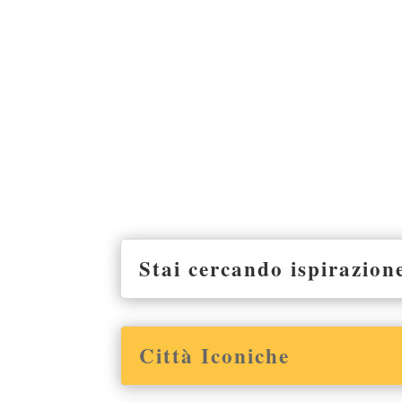
Stai cercando ispirazion
Città Iconiche