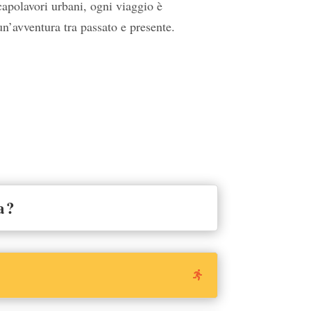
capolavori urbani, ogni viaggio è
un’avventura tra passato e presente.
a?