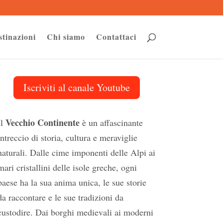
stinazioni
Chi siamo
Contattaci
Iscriviti al canale Youtube
Vecchio Continente
Il
è un affascinante
intreccio di storia, cultura e meraviglie
naturali. Dalle cime imponenti delle Alpi ai
mari cristallini delle isole greche, ogni
paese ha la sua anima unica, le sue storie
da raccontare e le sue tradizioni da
custodire. Dai borghi medievali ai moderni