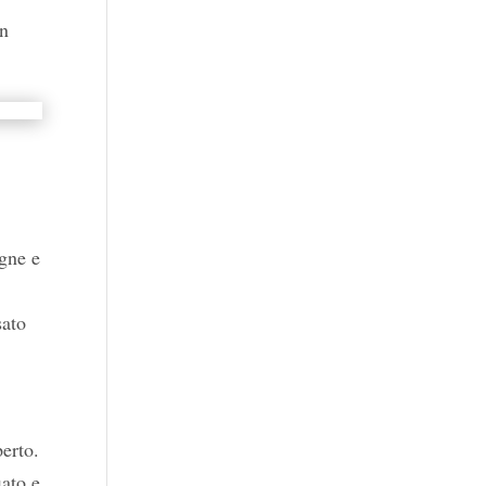
un
gne e
sato
perto.
iato e