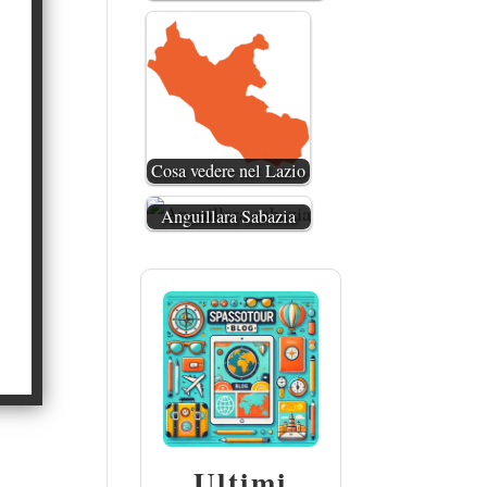
Cosa vedere nel Lazio
Anguillara Sabazia
Ultimi