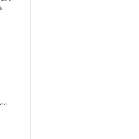
di
zio.