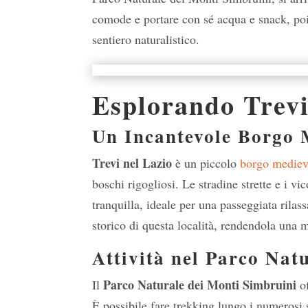
comode e portare con sé acqua e snack, poic
sentiero naturalistico.
Esplorando Trevi
Un Incantevole Borgo 
Trevi nel Lazio
è un piccolo
borgo mediev
boschi rigogliosi. Le stradine strette e i vi
tranquilla, ideale per una passeggiata rilas
storico di questa località, rendendola una me
Attività nel Parco Nat
Parco Naturale dei Monti Simbruini
Il
of
È possibile fare trekking lungo i numerosi 