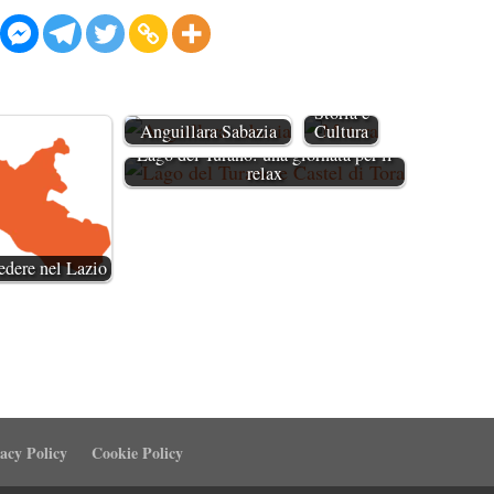
Matera:
La Città
dei Sassi,
Tra
Storia e
Anguillara Sabazia
Cultura
Lago del Turano: una giornata per il
relax
edere nel Lazio
acy Policy
Cookie Policy