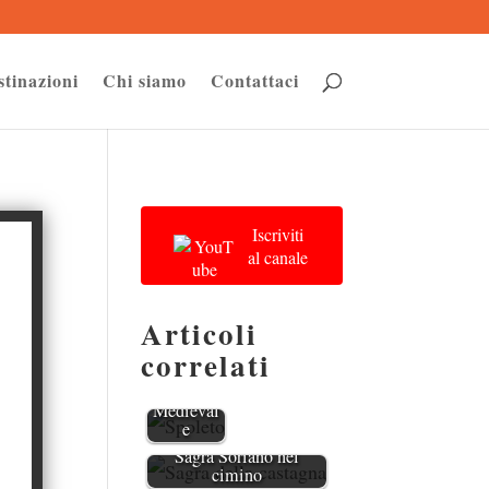
stinazioni
Chi siamo
Contattaci
Iscriviti
al canale
Articoli
Spoleto:
Tunnel
correlati
Moderni
e Borgo
Medieval
e
Sagra Soriano nel
cimino