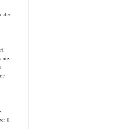
anche
ri
tante.
a.
ene
-
er il