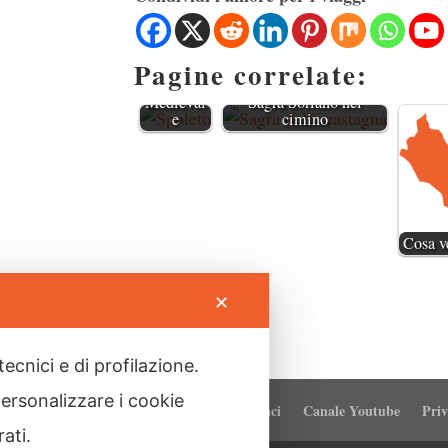
Spoleto:
Tunnel
Pagine correlate:
Moderni
e Borgo
Medieval
Sagra Soriano nel
e
cimino
Cosa v
✕
tecnici e di profilazione.
personalizzare i cookie
Chi siamo
Contattaci
Canale Youtube
Priv
rati.