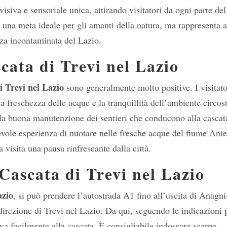
isiva e sensoriale unica, attirando visitatori da ogni parte del
 una meta ideale per gli amanti della natura, ma rappresenta 
zza incontaminata del Lazio.
cata di Trevi nel Lazio
i Trevi nel Lazio
sono generalmente molto positive. I visitato
a freschezza delle acque e la tranquillità dell’ambiente circos
 la buona manutenzione dei sentieri che conducono alla cascat
cevole esperienza di nuotare nelle fresche acque del fiume Ani
 visita una pausa rinfrescante dalla città.
Cascata di Trevi nel Lazio
azio
, si può prendere l’autostrada A1 fino all’uscita di Anagni
direzione di Trevi nel Lazio. Da qui, seguendo le indicazioni p
va facilmente alla cascata. È consigliabile indossare scarpe