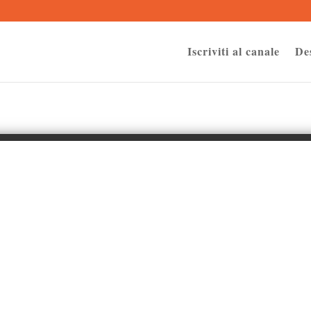
 essere bloccate a seguito delle tue scelte privacy:
Iscriviti al canale
De