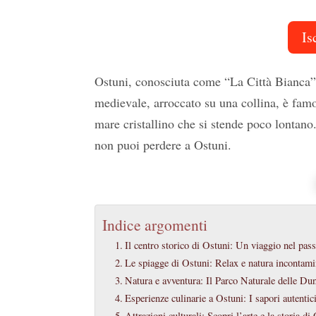
Is
Ostuni, conosciuta come “La Città Bianca”,
medievale, arroccato su una collina, è famo
mare cristallino che si stende poco lontano
non puoi perdere a Ostuni.
Indice argomenti
Il centro storico di Ostuni: Un viaggio nel p
Le spiagge di Ostuni: Relax e natura incont
Natura e avventura: Il Parco Naturale delle
Esperienze culinarie a Ostuni: I sapori autent
Attrazioni culturali: Scopri l’arte e la stori