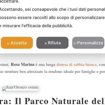
accettare.
e un ottimo punto di partenza per chi vuole godersi il
mare
Accettando, sei consapevole che i tuoi dati personal
i alcune delle spiagge più belle della costa adriatica.
possono essere raccolti allo scopo di personalizzare
e misurare l'efficacia della pubblicità.
ta spiaggia offre un ambiente naturale selvaggio e incontamina
istalline, è perfetta per chi cerca tranquillità lontano dal turi
Accetta
Rifiuta
Personalizza
Rosa Marina
Ostuni,
è una lunga
distesa di sabbia bianca
, co
ue strutture ben attrezzate la rendono ideale per famiglie e per
a: Il Parco Naturale del