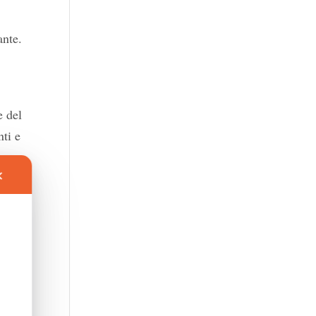
ante.
e del
nti e
✕