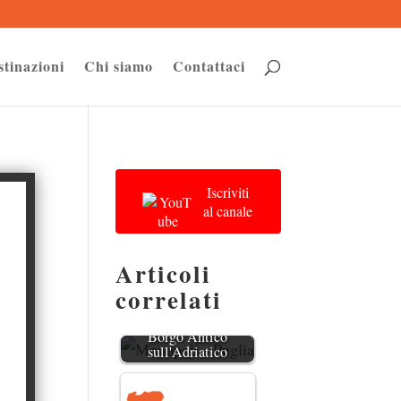
stinazioni
Chi siamo
Contattaci
Iscriviti
al canale
Articoli
correlati
Monopoli - Puglia: Il
Borgo Antico
sull'Adriatico