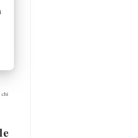
i
to.
smo di
n
 chi
le