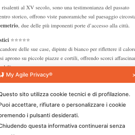
 risalenti al XV secolo, sono una testimonianza del passato
 centro storico, offrono viste panoramiche sul paesaggio circost
Demetrio
, due delle più imponenti porte d’accesso alla città.
stici
⭐⭐⭐⭐⭐
 candore delle sue case, dipinte di bianco per riflettere il calor
e si aprono su piccole piazze e cortili, offrendo scorci affascina
rabili.
My Agile Privacy®
Questo sito utilizza cookie tecnici e di profilazione.
copri il canale Youtube
Puoi accettare, rifiutare o personalizzare i cookie
tuni: Relax e natura
premendo i pulsanti desiderati.
 ⭐⭐⭐⭐☆
Chiudendo questa informativa continuerai senza