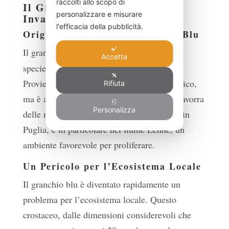
raccolti allo scopo di
Il Granchio Blu: Una Specie
personalizzare e misurare
Invasiva
l'efficacia della pubblicità.
Origine e Impatto del Granchio Blu
Il granchio blu (
Callinectes sapidus
) è una
Accetta
specie non originaria delle acque italiane.
Proviene dalla costa occidentale dell’Atlantico,
Rifiuta
ma è arrivato in Italia tramite le acque di zavorra
Personalizza
delle navi. Una volta introdotto, ha trovato in
Puglia, e in particolare nel fiume Lenne, un
ambiente favorevole per proliferare.
Un Pericolo per l’Ecosistema Locale
Il granchio blu è diventato rapidamente un
problema per l’ecosistema locale. Questo
crostaceo, dalle dimensioni considerevoli che