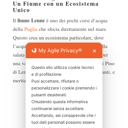
Un Fiume con un Ecosistema
Unico
fiume Lenne
Il
è uno dei pochi corsi d’acqua
della
Puglia
che sfocia direttamente nel mare.
Questo crea un ecosistema particolare, dove
l’acqua dolce del fiume si mescola con quella
My Agile Privacy®
✕
salata del mare, offrendo un habitat ideale per
una varietà di specie. L’ambiente fluviale di Pino
Questo sito utilizza cookie tecnici
di Lenne è uno dei suoi aspetti più affascinanti, e
e di profilazione.
merita sicuramente di essere esplorato.
Puoi accettare, rifiutare o
personalizzare i cookie premendo i
pulsanti desiderati.
Chiudendo questa informativa
continuerai senza accettare.
Scopri il canale Youtube
Accettando, sei consapevole che i
tuoi dati personali possono essere