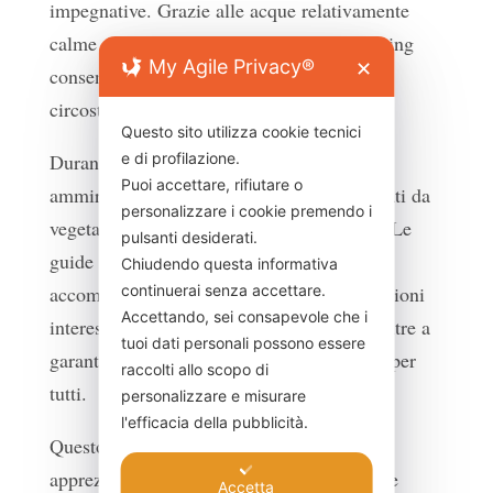
impegnative. Grazie alle acque relativamente
calme e ai percorsi ben studiati, il soft rafting
My Agile Privacy®
✕
consente di godere delle bellezze naturali
circostanti in totale sicurezza.
Questo sito utilizza cookie tecnici
Durante il tragitto, i partecipanti possono
e di profilazione.
Puoi accettare, rifiutare o
ammirare paesaggi incantevoli, caratterizzati da
personalizzare i cookie premendo i
vegetazione lussureggiante e fauna locale. Le
pulsanti desiderati.
Vivere l’Aniene
guide esperte del centro
Chiudendo questa informativa
accompagnano i gruppi, fornendo informazioni
continuerai senza accettare.
Accettando, sei consapevole che i
interessanti sulla flora e fauna del luogo, oltre a
tuoi dati personali possono essere
garantire un’esperienza sicura e divertente per
raccolti allo scopo di
tutti.
personalizzare e misurare
l'efficacia della pubblicità.
Questo tipo di rafting è particolarmente
apprezzato per la sua capacità di combinare
Accetta