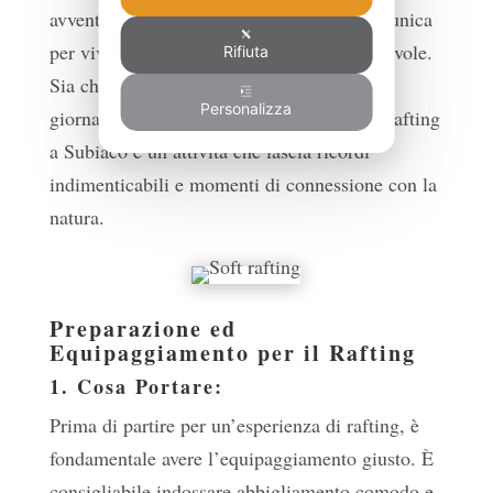
avventura e relax, offrendo un’opportunità unica
per vivere la natura in modo sereno e piacevole.
Rifiuta
Sia che tu stia cercando un’uscita di mezza
Personalizza
giornata o un’esperienza più lunga, il soft rafting
a Subiaco è un’attività che lascia ricordi
indimenticabili e momenti di connessione con la
natura.
Preparazione ed
Equipaggiamento per il Rafting
1. Cosa Portare:
Prima di partire per un’esperienza di rafting, è
fondamentale avere l’equipaggiamento giusto. È
consigliabile indossare abbigliamento comodo e