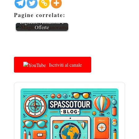
Pagine correlate:
MagicLand Valmontone:
Biglietti, Attrazioni e
Offerte
Iscriviti al canale