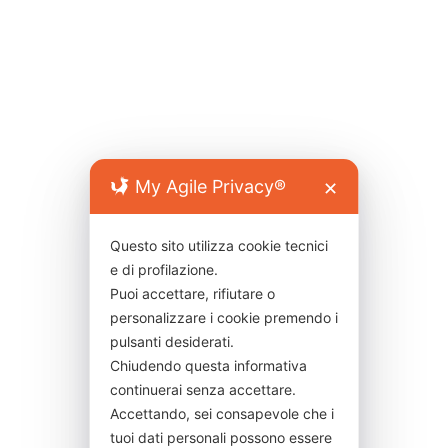
My Agile Privacy®
✕
Questo sito utilizza cookie tecnici
Guida Completa alle Migliori Attrazioni di
e di profilazione.
Orvieto Orvieto è una delle mete più
Puoi accettare, rifiutare o
affascinanti dell’Umbria, grazie al suo
personalizzare i cookie premendo i
patrimonio storico, artistico e culturale.
pulsanti desiderati.
Chiudendo questa informativa
Situata su un'altura di tufo, la città regala ai
continuerai senza accettare.
visitatori un panorama mozzafiato e offre
Accettando, sei consapevole che i
esperienze...
tuoi dati personali possono essere